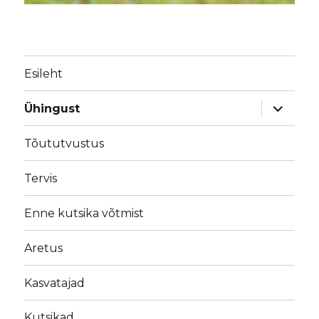
Esileht
laienda
Ühingust
alamme
Tõututvustus
Tervis
Enne kutsika võtmist
Aretus
Kasvatajad
Kutsikad